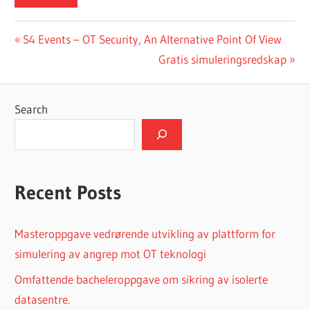
Post
Previous
S4 Events – OT Security, An Alternative Point Of View
Post:
Next
Gratis simuleringsredskap
navigation
Post:
Search
Recent Posts
Masteroppgave vedrørende utvikling av plattform for
simulering av angrep mot OT teknologi
Omfattende bacheleroppgave om sikring av isolerte
datasentre.