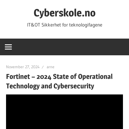
Skip
Cyberskole.no
to
content
IT&OT Sikkerhet for teknologifagene
November 27, 2024
arne
Fortinet – 2024 State of Operational
Technology and Cybersecurity