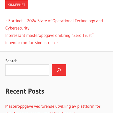
SIKKERHET
Post
Previous
Fortinet – 2024 State of Operational Technology and
Post:
Cybersecurity
navigation
Next
Interessant masteroppgave omkring “Zero Trust”
Post:
innenfor romfartsindustrien.
Search
Recent Posts
Masteroppgave vedrørende utvikling av plattform for