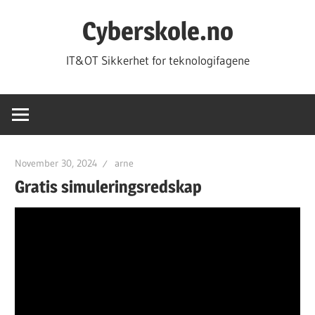
Skip
Cyberskole.no
to
content
IT&OT Sikkerhet for teknologifagene
November 30, 2024
arne
Gratis simuleringsredskap