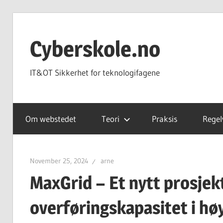
Skip
to
Cyberskole.no
content
IT&OT Sikkerhet for teknologifagene
Om webstedet
Teori
Praksis
Regel
November 25, 2024
arne
MaxGrid – Et nytt prosjekt
overføringskapasitet i hø