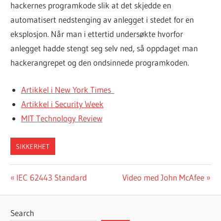
hackernes programkode slik at det skjedde en
automatisert nedstenging av anlegget i stedet for en
eksplosjon. Når man i ettertid undersøkte hvorfor
anlegget hadde stengt seg selv ned, så oppdaget man
hackerangrepet og den ondsinnede programkoden.
Artikkel i New York Times
Artikkel i Security Week
MIT Technology Review
SIKKERHET
Post
Previous
Next
IEC 62443 Standard
Video med John McAfee
Post:
Post:
navigation
Search