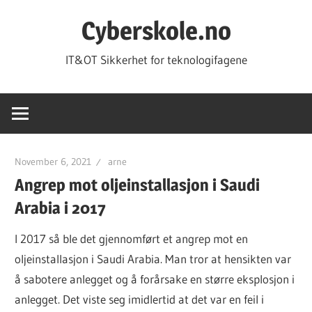
Skip
Cyberskole.no
to
content
IT&OT Sikkerhet for teknologifagene
November 6, 2021
arne
Angrep mot oljeinstallasjon i Saudi
Arabia i 2017
I 2017 så ble det gjennomført et angrep mot en
oljeinstallasjon i Saudi Arabia. Man tror at hensikten var
å sabotere anlegget og å forårsake en større eksplosjon i
anlegget. Det viste seg imidlertid at det var en feil i