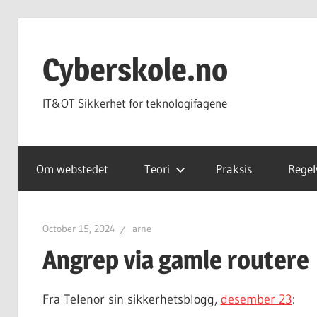
Skip
to
Cyberskole.no
content
IT&OT Sikkerhet for teknologifagene
Om webstedet
Teori
Praksis
Regel
October 15, 2024
arne
Angrep via gamle routere
Fra Telenor sin sikkerhetsblogg,
desember 23
: