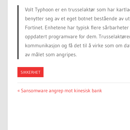
Volt Typhoon er en trusselaktør som har kartla
benytter seg av et eget botnet bestående av u
Fortinet. Enhetene har typisk flere sårbarheter
oppdatert programvare for dem. Trusselaktøren
kommunikasjon og få det til å virke som om dat
av målet som angripes.
SIKKERHET
Post
Previous
Sansomware angrep mot kinesisk bank
Post:
navigation