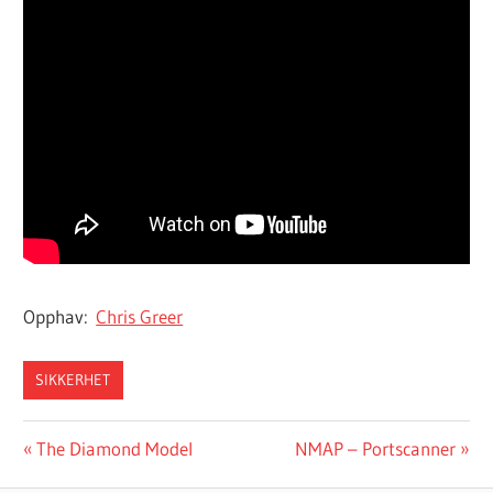
Opphav:
Chris Greer
SIKKERHET
Post
Previous
Next
The Diamond Model
NMAP – Portscanner
Post:
Post: