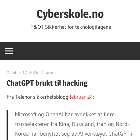
Skip
Cyberskole.no
to
content
IT&OT Sikkerhet for teknologifagene
October 17, 2024
arne
ChatGPT brukt til hacking
Fra Telenor sikkerhetsblogg
februar 24
:
Microsoft og OpenAI har avdekket at flere
trusselaktører fra Kina, Russland, Iran og Nord-
Korea har benyttet seg av AI-verktøyet ChatGPT i