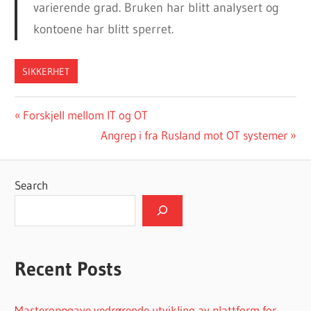
varierende grad. Bruken har blitt analysert og
kontoene har blitt sperret.
SIKKERHET
Post
Previous
Forskjell mellom IT og OT
Post:
Next
Angrep i fra Rusland mot OT systemer
navigation
Post:
Search
Recent Posts
Masteroppgave vedrørende utvikling av plattform for