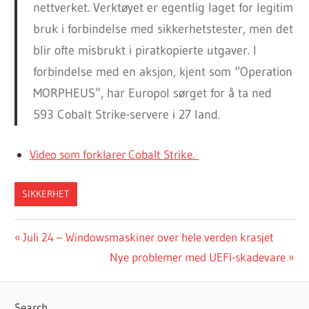
nettverket. Verktøyet er egentlig laget for legitim
bruk i forbindelse med sikkerhetstester, men det
blir ofte misbrukt i piratkopierte utgaver. I
forbindelse med en aksjon, kjent som “Operation
MORPHEUS”, har Europol sørget for å ta ned
593 Cobalt Strike-servere i 27 land.
Video som forklarer Cobalt Strike.
SIKKERHET
Post
Previous
Juli 24 – Windowsmaskiner over hele verden krasjet
Post:
Next
Nye problemer med UEFI-skadevare
navigation
Post:
Search