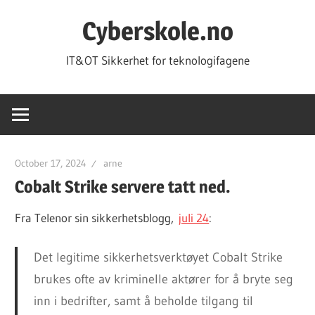
Skip
Cyberskole.no
to
content
IT&OT Sikkerhet for teknologifagene
October 17, 2024
arne
Cobalt Strike servere tatt ned.
Fra Telenor sin sikkerhetsblogg,
juli 24
:
Det legitime sikkerhetsverktøyet Cobalt Strike
brukes ofte av kriminelle aktører for å bryte seg
inn i bedrifter, samt å beholde tilgang til