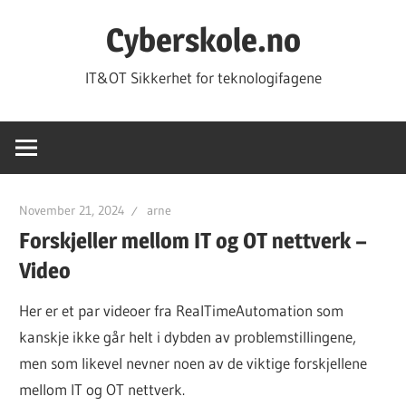
Skip
Cyberskole.no
to
content
IT&OT Sikkerhet for teknologifagene
November 21, 2024
arne
Forskjeller mellom IT og OT nettverk –
Video
Her er et par videoer fra RealTimeAutomation som
kanskje ikke går helt i dybden av problemstillingene,
men som likevel nevner noen av de viktige forskjellene
mellom IT og OT nettverk.