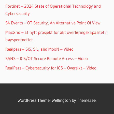
Fortinet – 2024 State of Operational Technology and
Cybersecurity
S4 Events – OT Security, An Alternative Point Of View
MaxGrid – Et nytt prosjekt for økt overføringskapasitet i
høyspentnettet.
Realpars – SIS, SIL, and MooN – Video
SANS – ICS/OT Secure Remote Access – Video
RealPars – Cybersecurity for ICS – Oversikt – Video
WordPress Theme: Wellington by ThemeZee.