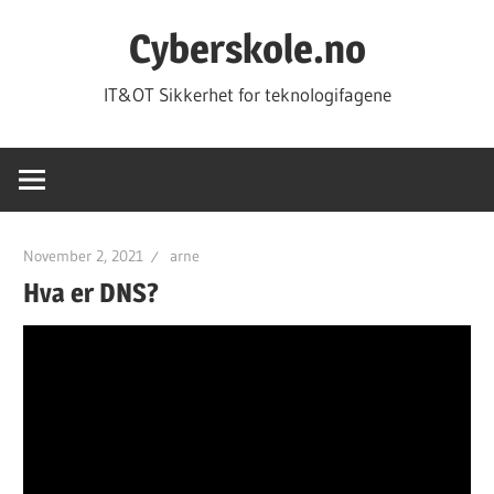
Skip
Cyberskole.no
to
content
IT&OT Sikkerhet for teknologifagene
November 2, 2021
arne
Hva er DNS?