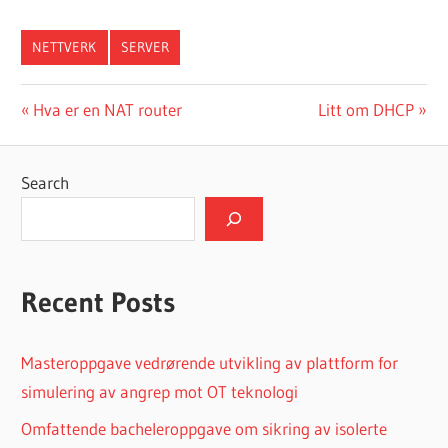
NETTVERK
SERVER
Post
Previous
Next
Hva er en NAT router
Litt om DHCP
Post:
Post:
navigation
Search
Recent Posts
Masteroppgave vedrørende utvikling av plattform for
simulering av angrep mot OT teknologi
Omfattende bacheleroppgave om sikring av isolerte