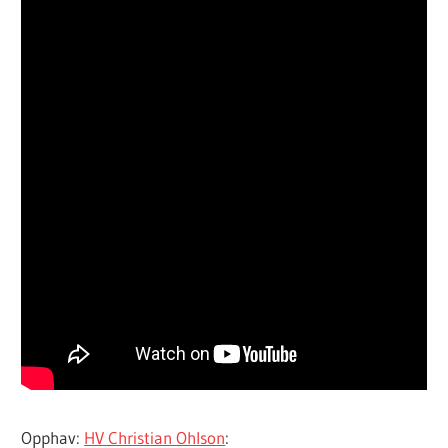
Opphav:
HV Christian Ohlson
: