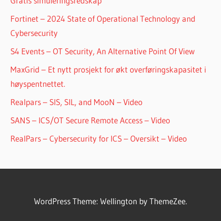
Gratis simuleringsredskap
Fortinet – 2024 State of Operational Technology and
Cybersecurity
S4 Events – OT Security, An Alternative Point Of View
MaxGrid – Et nytt prosjekt for økt overføringskapasitet i
høyspentnettet.
Realpars – SIS, SIL, and MooN – Video
SANS – ICS/OT Secure Remote Access – Video
RealPars – Cybersecurity for ICS – Oversikt – Video
WordPress Theme: Wellington by ThemeZee.