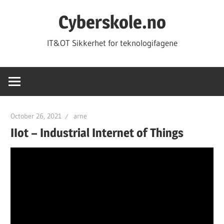
Skip
Cyberskole.no
to
content
IT&OT Sikkerhet for teknologifagene
October 26, 2021
arne
IIot – Industrial Internet of Things