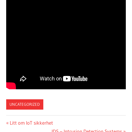
UNCATEGORIZED
Post
Previous
Litt om IoT sikkerhet
Post:
Next
IDS – Intrusion Detection Systems