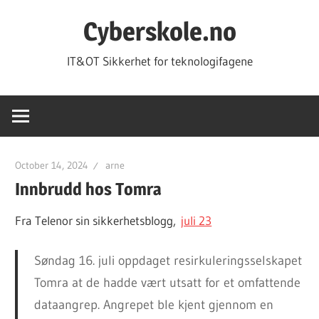
Skip
Cyberskole.no
to
content
IT&OT Sikkerhet for teknologifagene
October 14, 2024
arne
Innbrudd hos Tomra
Fra Telenor sin sikkerhetsblogg,
juli 23
Søndag 16. juli oppdaget resirkuleringsselskapet
Tomra at de hadde vært utsatt for et omfattende
dataangrep. Angrepet ble kjent gjennom en