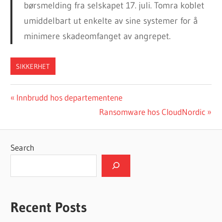
børsmelding fra selskapet 17. juli. Tomra koblet
umiddelbart ut enkelte av sine systemer for å
minimere skadeomfanget av angrepet.
SIKKERHET
Post
Previous
Innbrudd hos departementene
Post:
Next
Ransomware hos CloudNordic
navigation
Post:
Search
Recent Posts