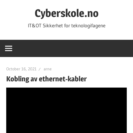
Skip
Cyberskole.no
to
content
IT&OT Sikkerhet for teknologifagene
October 16, 2021
arne
Kobling av ethernet-kabler