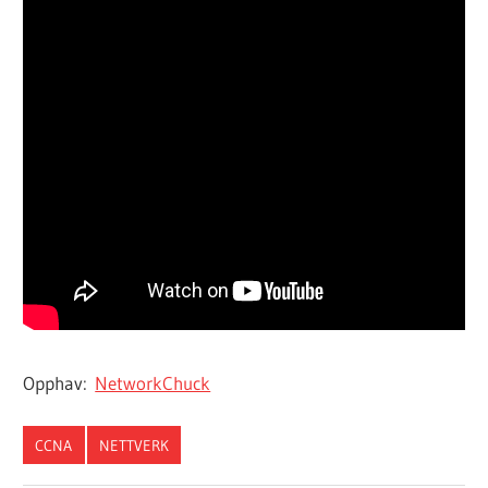
Opphav:
NetworkChuck
CCNA
NETTVERK