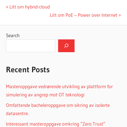
Post
Previous
Litt om hybrid-cloud
Post:
Next
Litt om PoE – Power over Internet
navigation
Post:
Search
Recent Posts
Masteroppgave vedrørende utvikling av plattform for
simulering av angrep mot OT teknologi
Omfattende bacheleroppgave om sikring av isolerte
datasentre.
Interessant masteroppgave omkring “Zero Trust”