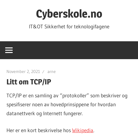
Skip
Cyberskole.no
to
content
IT&OT Sikkerhet for teknologifagene
November 2, 2021
arne
Litt om TCP/IP
TCP/IP er en samling av “protokoller” som beskriver og
spesifiserer noen av hovedprinsippene for hvordan
datanettverk og Internett fungerer.
Her er en kort beskrivelse hos
Wikipedia
.