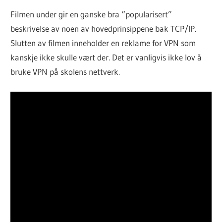
Filmen under gir en ganske bra “popularisert”
beskrivelse av noen av hovedprinsippene bak TCP/IP.
Slutten av filmen inneholder en reklame for VPN som
kanskje ikke skulle vært der. Det er vanligvis ikke lov å
bruke VPN på skolens nettverk.