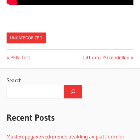
UNCATEGORIZED
Post
Previous
Next
PEN Test
Litt om OSI modellen
Post:
Post:
navigation
Search
Recent Posts
Masteroppgave vedrørende utvikling av plattform for