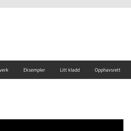
verk
Eksempler
Litt kladd
Opphavsrett