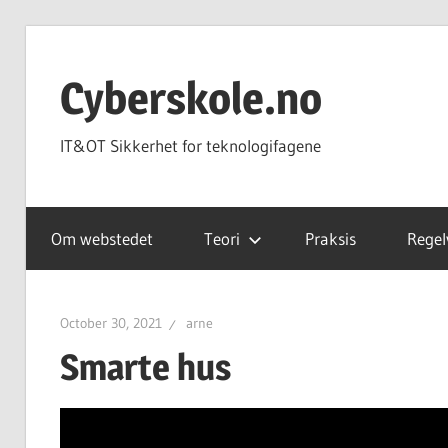
Skip
to
Cyberskole.no
content
IT&OT Sikkerhet for teknologifagene
Om webstedet
Teori
Praksis
Regel
October 30, 2021
arne
Smarte hus