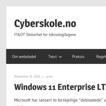
Skip
to
Cyberskole.no
content
IT&OT Sikkerhet for teknologifagene
Om webstedet
Teori
Praksis
Regel
November 8, 2024
arne
Windows 11 Enterprise L
Microsoft har lansert to forskjellige “debloatede”