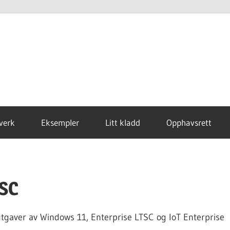
verk
Eksempler
Litt kladd
Opphavsrett
TSC
 utgaver av Windows 11, Enterprise LTSC og IoT Enterprise