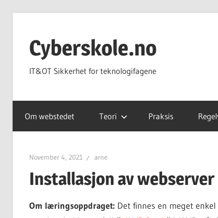
Skip
to
Cyberskole.no
content
IT&OT Sikkerhet for teknologifagene
Om webstedet
Teori
Praksis
Regel
November 4, 2021
arne
Installasjon av webserve
Om læringsoppdraget:
Det finnes en meget enkel 