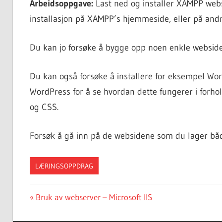
Arbeidsoppgave:
Last ned og installer XAMPP webse
installasjon på XAMPP’s hjemmeside, eller på andre
Du kan jo forsøke å bygge opp noen enkle websid
Du kan også forsøke å installere for eksempel Wor
WordPress for å se hvordan dette fungerer i forho
og CSS.
Forsøk å gå inn på de websidene som du lager båd
LÆRINGSOPPDRAG
Post
Previous
Bruk av webserver – Microsoft IIS
Post:
navigation