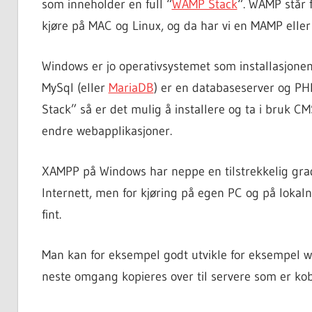
som inneholder en full “
WAMP Stack
“. WAMP står 
kjøre på MAC og Linux, og da har vi en MAMP eller
Windows er jo operativsystemet som installasjonen 
MySql (eller
MariaDB
) er en databaseserver og PHP
Stack” så er det mulig å installere og ta i bruk 
endre webapplikasjoner.
XAMPP på Windows har neppe en tilstrekkelig grad a
Internett, men for kjøring på egen PC og på lokalne
fint.
Man kan for eksempel godt utvikle for eksempel w
neste omgang kopieres over til servere som er kob