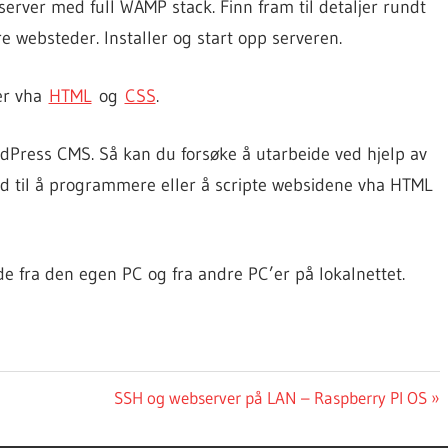
rver med full WAMP stack. Finn fram til detaljer rundt
 websteder. Installer og start opp serveren.
er vha
HTML
og
CSS
.
dPress CMS. Så kan du forsøke å utarbeide ved hjelp av
ld til å programmere eller å scripte websidene vha HTML
e fra den egen PC og fra andre PC’er på lokalnettet.
Next
SSH og webserver på LAN – Raspberry PI OS
Post: