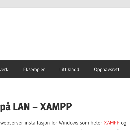
verk
Eksempler
Litt kladd
Opphavsrett
r på LAN – XAMPP
webserver installasjon for Windows som heter
XAMPP
og