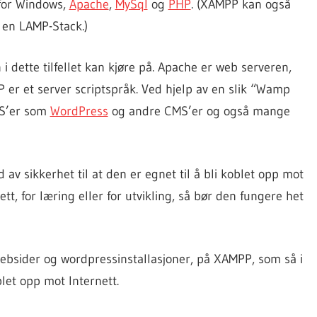
for Windows,
Apache
,
MySql
og
PHP
. (XAMPP kan også
 en LAMP-Stack.)
i dette tilfellet kan kjøre på. Apache er web serveren,
 er et server scriptspråk. Ved hjelp av en slik “Wamp
CMS’er som
WordPress
og andre CMS’er og også mange
v sikkerhet til at den er egnet til å bli koblet opp mot
tt, for læring eller for utvikling, så bør den fungere het
ebsider og wordpressinstallasjoner, på XAMPP, som så i
let opp mot Internett.